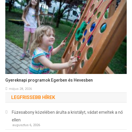
Gyereknapi programok Egerben és Hevesben
május 28, 2026
LEGFRISSEBB HÍREK
Füzesabony közelében árulta a kristályt, vádat emeltek a nő
ellen
augusztus 6, 2026