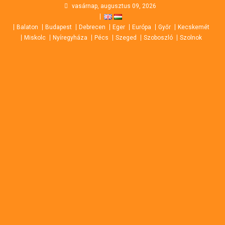
Skip
vasárnap, augusztus 09, 2026
to
Balaton
Budapest
Debrecen
Eger
Európa
Győr
Kecskemét
content
Miskolc
Nyíregyháza
Pécs
Szeged
Szoboszló
Szolnok