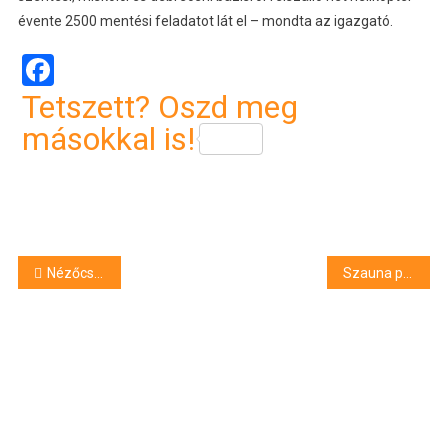
évente 2500 mentési feladatot lát el – mondta az igazgató.
Facebook
Tetszett? Oszd meg
másokkal is!
Bejegyzés
Nézőcsúcs született a Fradi ellen
Szauna programok az Aquaticum Spa – Mediterrán Élményfürdőben
navigáció