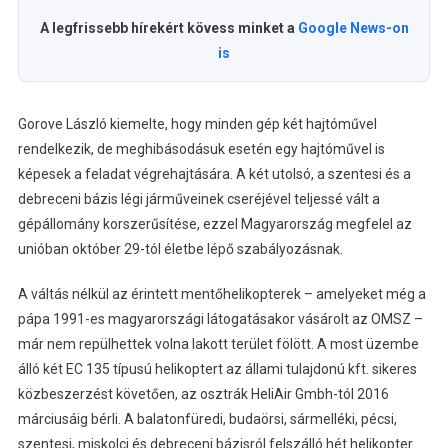
A legfrissebb hírekért kövess minket a
Google News-on
is
Gorove László kiemelte, hogy minden gép két hajtóművel
rendelkezik, de meghibásodásuk esetén egy hajtóművel is
képesek a feladat végrehajtására. A két utolsó, a szentesi és a
debreceni bázis légi járműveinek cseréjével teljessé vált a
gépállomány korszerűsítése, ezzel Magyarország megfelel az
unióban október 29-tól életbe lépő szabályozásnak.
A váltás nélkül az érintett mentőhelikopterek – amelyeket még a
pápa 1991-es magyarországi látogatásakor vásárolt az OMSZ –
már nem repülhettek volna lakott terület fölött. A most üzembe
álló két EC 135 típusú helikoptert az állami tulajdonú kft. sikeres
közbeszerzést követően, az osztrák HeliAir Gmbh-tól 2016
márciusáig bérli. A balatonfüredi, budaörsi, sármelléki, pécsi,
szentesi, miskolci és debreceni bázisról felszálló hét helikopter