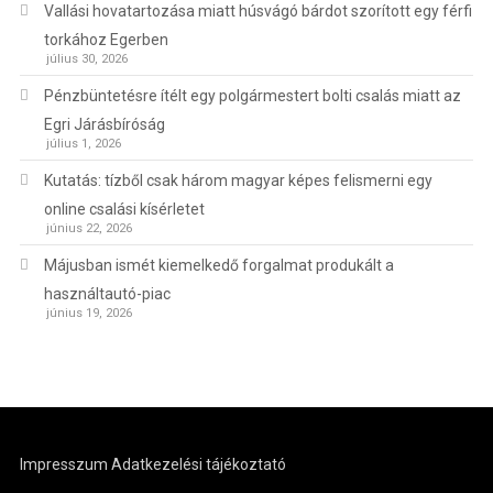
Vallási hovatartozása miatt húsvágó bárdot szorított egy férfi
torkához Egerben
július 30, 2026
Pénzbüntetésre ítélt egy polgármestert bolti csalás miatt az
Egri Járásbíróság
július 1, 2026
Kutatás: tízből csak három magyar képes felismerni egy
online csalási kísérletet
június 22, 2026
Májusban ismét kiemelkedő forgalmat produkált a
használtautó-piac
június 19, 2026
Impresszum
Adatkezelési tájékoztató