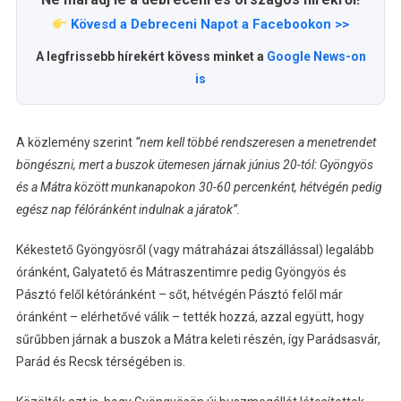
Kövesd a Debreceni Napot a Facebookon >>
A legfrissebb hírekért kövess minket a
Google News-on
is
A közlemény szerint
“nem kell többé rendszeresen a menetrendet
böngészni, mert a buszok ütemesen járnak június 20-tól: Gyöngyös
és a Mátra között munkanapokon 30-60 percenként, hétvégén pedig
egész nap félóránként indulnak a járatok”.
Kékestető Gyöngyösről (vagy mátraházai átszállással) legalább
óránként, Galyatető és Mátraszentimre pedig Gyöngyös és
Pásztó felől kétóránként – sőt, hétvégén Pásztó felől már
óránként – elérhetővé válik – tették hozzá, azzal együtt, hogy
sűrűbben járnak a buszok a Mátra keleti részén, így Parádsasvár,
Parád és Recsk térségében is.