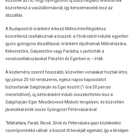
Közölték azt is, hogy Gyöngyösön új buszmegállót létesítettek
közvetlenül a vasútállomásnál, így kényelmesebb lesz az
átszállás.
A Budapestről óránként érkező Mátra InterRégiókhoz
közvetlenül csatlakoznak a buszok: a fővárosból indulók egyetlen
gyors gyöngyösi átszállással, óránként eljuthatnak Mátraházára,
Kékestetőre, Galyatetőre vagy Parádra, s javították a
vonatcsatlakozásokat Pásztón és Egerben is – írták.
A közlemény szerint hosszabb, közvetlen vonalakat hoztak létre,
így június 20-tól rendszeres, egész napos kapcsolatot
biztosítanak Salgótarján és Eger között (1 óra 50 perces
menetidővel), új, kétóránként induló összeköttetés lesz a
Salgótarján-Eger-Mezőkövesd-Miskolc tengelyen, és közvetlen
járatokkal kötik össze Gyöngyöst Pétervásárával.
“Mátraháza, Parád, Recsk, Sirok és Pétervására igazi közlekedési
csomópontokká válnak: a buszok itt bevárják egymást, így a térségen