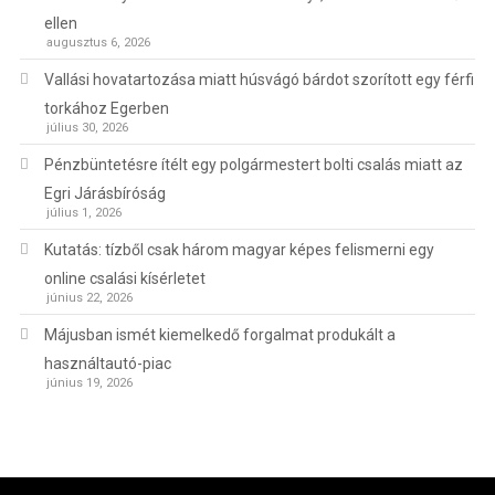
ellen
augusztus 6, 2026
Vallási hovatartozása miatt húsvágó bárdot szorított egy férfi
torkához Egerben
július 30, 2026
Pénzbüntetésre ítélt egy polgármestert bolti csalás miatt az
Egri Járásbíróság
július 1, 2026
Kutatás: tízből csak három magyar képes felismerni egy
online csalási kísérletet
június 22, 2026
Májusban ismét kiemelkedő forgalmat produkált a
használtautó-piac
június 19, 2026