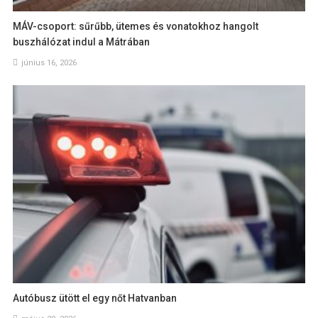
MÁV-csoport: sűrűbb, ütemes és vonatokhoz hangolt
buszhálózat indul a Mátrában
június 16, 2026
Autóbusz ütött el egy nőt Hatvanban