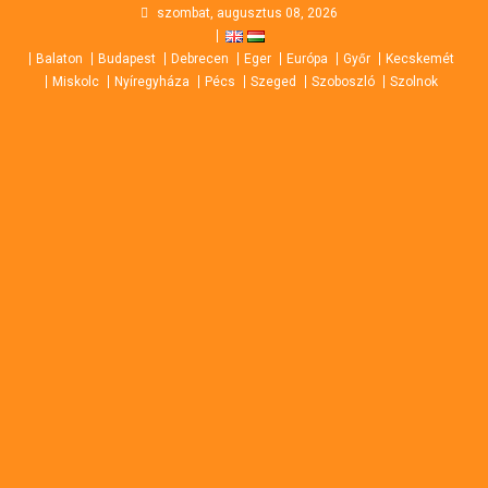
Skip
szombat, augusztus 08, 2026
to
Balaton
Budapest
Debrecen
Eger
Európa
Győr
Kecskemét
content
Miskolc
Nyíregyháza
Pécs
Szeged
Szoboszló
Szolnok