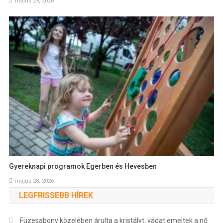
május 29, 2026
Gyereknapi programok Egerben és Hevesben
május 28, 2026
LEGFRISSEBB HÍREK
Füzesabony közelében árulta a kristályt, vádat emeltek a nő