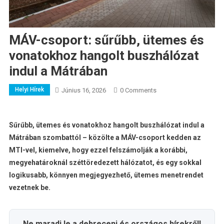
MÁV-csoport: sűrűbb, ütemes és
vonatokhoz hangolt buszhálózat
indul a Mátrában
Helyi Hírek
Június 16, 2026
0 Comments
Sűrűbb, ütemes és vonatokhoz hangolt buszhálózat indul a
Mátrában szombattól – közölte a MÁV-csoport kedden az
MTI-vel, kiemelve, hogy ezzel felszámolják a korábbi,
megyehatároknál széttöredezett hálózatot, és egy sokkal
logikusabb, könnyen megjegyezhető, ütemes menetrendet
vezetnek be.
Ne maradj le a debreceni és országos hírekről!