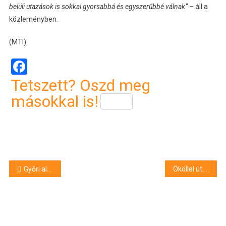
belüli utazások is sokkal gyorsabbá és egyszerűbbé válnak”
– áll a
közleményben.
(MTI)
Facebook
Tetszett? Oszd meg
másokkal is!
Bejegyzés
Győri alpolgármester: az NKA-ügyben négy győri egyesület ellen nyomoz a NAV
Ököllel ütött, késsel fenyegetőzött a sárospataki buszpályaudvaron, vádat emeltek a visszaeső férfi ellen
navigáció