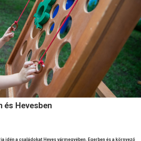
n és Hevesben
ja idén a családokat Heves vármegyében. Egerben és a környező