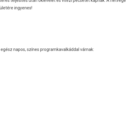
keres teljesítés után oklevelet és vitézi pecsétet kapnak. A hétvége
ületére ingyenes!
 egész napos, színes programkavalkáddal várnak: