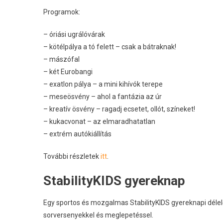
Programok:
– óriási ugrálóvárak
– kötélpálya a tó felett – csak a bátraknak!
– mászófal
– két Eurobangi
– exatlon pálya – a mini kihívók terepe
– meseösvény – ahol a fantázia az úr
– kreatív ösvény – ragadj ecsetet, ollót, színeket!
– kukacvonat – az elmaradhatatlan
– extrém autókiállítás
További részletek
itt
.
StabilityKIDS gyereknap
Egy sportos és mozgalmas StabilityKIDS gyereknapi déle
sorversenyekkel és meglepetéssel.