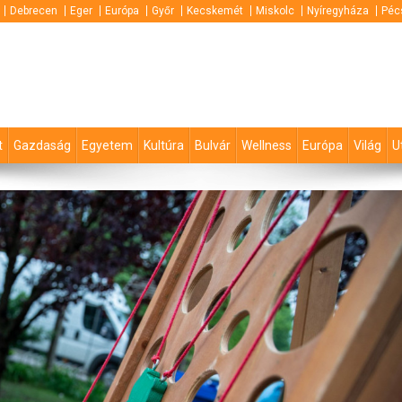
Debrecen
Eger
Európa
Győr
Kecskemét
Miskolc
Nyíregyháza
Péc
t
Gazdaság
Egyetem
Kultúra
Bulvár
Wellness
Európa
Világ
U