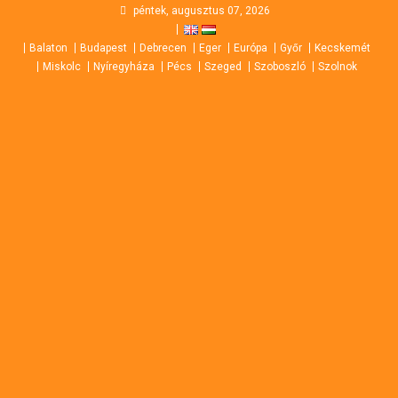
Skip
péntek, augusztus 07, 2026
to
Balaton
Budapest
Debrecen
Eger
Európa
Győr
Kecskemét
content
Miskolc
Nyíregyháza
Pécs
Szeged
Szoboszló
Szolnok