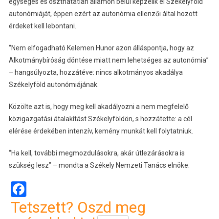
egységes és oszthatatlan államon belül képzelik el Székelyföld
autonómiáját, éppen ezért az autonómia ellenzői által hozott
érdeket kell lebontani.
“Nem elfogadható Kelemen Hunor azon álláspontja, hogy az
Alkotmánybíróság döntése miatt nem lehetséges az autonómia”
– hangsúlyozta, hozzátéve: nincs alkotmányos akadálya
Székelyföld autonómiájának.
Közölte azt is, hogy meg kell akadályozni a nem megfelelő
közigazgatási átalakítást Székelyföldön, s hozzátette: a cél
elérése érdekében intenzív, kemény munkát kell folytatniuk.
“Ha kell, további megmozdulásokra, akár útlezárásokra is
szükség lesz” – mondta a Székely Nemzeti Tanács elnöke.
Facebook
Tetszett? Oszd meg