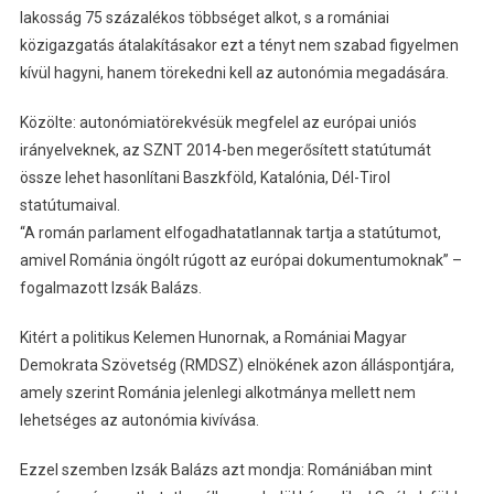
lakosság 75 százalékos többséget alkot, s a romániai
közigazgatás átalakításakor ezt a tényt nem szabad figyelmen
kívül hagyni, hanem törekedni kell az autonómia megadására.
Közölte: autonómiatörekvésük megfelel az európai uniós
irányelveknek, az SZNT 2014-ben megerősített statútumát
össze lehet hasonlítani Baszkföld, Katalónia, Dél-Tirol
statútumaival.
“A román parlament elfogadhatatlannak tartja a statútumot,
amivel Románia öngólt rúgott az európai dokumentumoknak” –
fogalmazott Izsák Balázs.
Kitért a politikus Kelemen Hunornak, a Romániai Magyar
Demokrata Szövetség (RMDSZ) elnökének azon álláspontjára,
amely szerint Románia jelenlegi alkotmánya mellett nem
lehetséges az autonómia kivívása.
Ezzel szemben Izsák Balázs azt mondja: Romániában mint