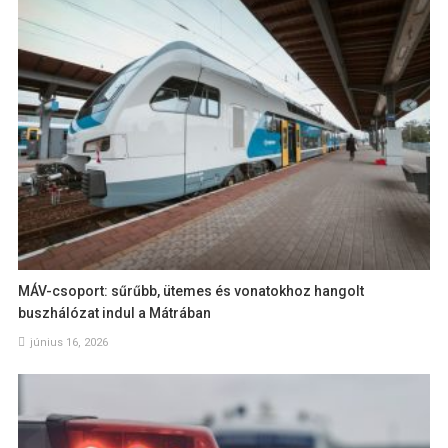
MÁV-csoport: sűrűbb, ütemes és vonatokhoz hangolt
buszhálózat indul a Mátrában
június 16, 2026