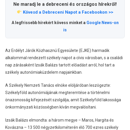
Ne maradj le a debreceni és országos hírekről!
Kövesd a Debreceni Napot a Facebookon >>
A legfrissebb hírekért kövess minket a
Google News-on
is
Az Erdélyt Járók Közhasznú Egyesülete (EJKE) harmadik
alkalommal rendezett székely napot a cívis városban, s a családi
nap zárásaként Izsák Balázs tartott előadást arról, hol tart a
székely autonómiaküzdelem napjainkban.
A Székely Nemzeti Tanács elnöke elöljáróban leszögezte:
Székelyföld autonómiájának megteremtése a történelmi
önazonosság kifejezését szolgálja, amit Székelyföld lakossága
önkormányzati közösségben kíván megvalósítani.
Izsák Balázs elmondta: a három megye – Maros, Hargita és
Kovászna – 13 500 négyzetkilométerén élő 700 ezres székely