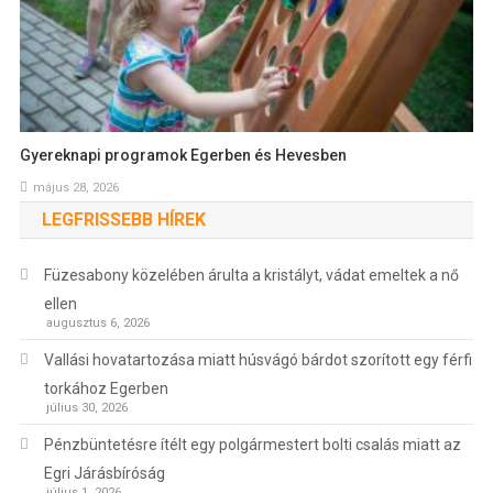
Gyereknapi programok Egerben és Hevesben
május 28, 2026
LEGFRISSEBB HÍREK
Füzesabony közelében árulta a kristályt, vádat emeltek a nő
ellen
augusztus 6, 2026
Vallási hovatartozása miatt húsvágó bárdot szorított egy férfi
torkához Egerben
július 30, 2026
Pénzbüntetésre ítélt egy polgármestert bolti csalás miatt az
Egri Járásbíróság
július 1, 2026