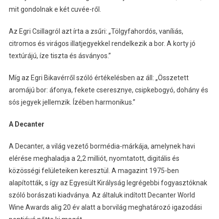
mit gondolnak e két cuvée-ről.
Az Egri Csillagról azt írta a zsűri: „Tölgyfahordós, vaníliás,
citromos és virágos illatjegyekkel rendelkezik a bor. A korty jó
textúrájú, íze tiszta és ásványos.”
Míg az Egri Bikavérről szóló értékelésben az áll: „Összetett
aromájú bor: áfonya, fekete cseresznye, csipkebogyó, dohány és
sós jegyek jellemzik. Ízében harmonikus.”
A Decanter
A Decanter, a világ vezető bormédia-márkája, amelynek havi
elérése meghaladja a 2,2 milliót, nyomtatott, digitális és
közösségi felületeiken keresztül. A magazint 1975-ben
alapították, s így az Egyesült Királyság legrégebbi fogyasztóknak
szóló borászati ​​kiadványa. Az általuk indított Decanter World
Wine Awards alig 20 év alatt a borvilág meghatározó igazodási