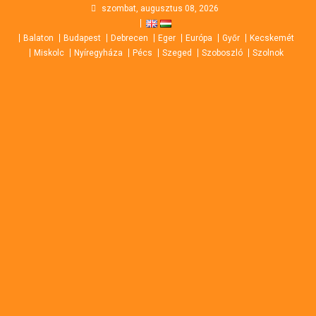
Skip
szombat, augusztus 08, 2026
to
Balaton
Budapest
Debrecen
Eger
Európa
Győr
Kecskemét
content
Miskolc
Nyíregyháza
Pécs
Szeged
Szoboszló
Szolnok