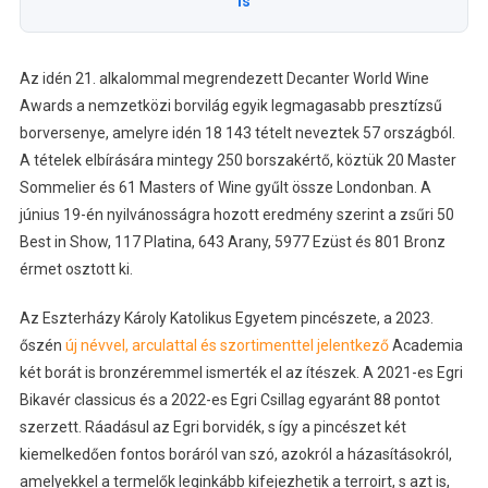
is
Az idén 21. alkalommal megrendezett Decanter World Wine
Awards a nemzetközi borvilág egyik legmagasabb presztízsű
borversenye, amelyre idén 18 143 tételt neveztek 57 országból.
A tételek elbírására mintegy 250 borszakértő, köztük 20 Master
Sommelier és 61 Masters of Wine gyűlt össze Londonban. A
június 19-én nyilvánosságra hozott eredmény szerint a zsűri 50
Best in Show, 117 Platina, 643 Arany, 5977 Ezüst és 801 Bronz
érmet osztott ki.
Az Eszterházy Károly Katolikus Egyetem pincészete, a 2023.
őszén
új névvel, arculattal és szortimenttel jelentkező
Academia
két borát is bronzéremmel ismerték el az ítészek. A 2021-es Egri
Bikavér classicus és a 2022-es Egri Csillag egyaránt 88 pontot
szerzett. Ráadásul az Egri borvidék, s így a pincészet két
kiemelkedően fontos boráról van szó, azokról a házasításokról,
amelyekkel a termelők leginkább kifejezhetik a terroirt, s azt is,