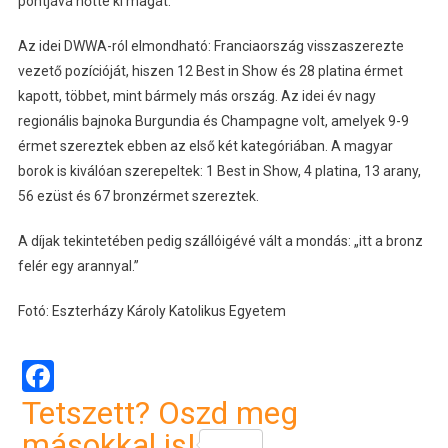
pontjává nőtte ki magát.
Az idei DWWA-ról elmondható: Franciaország visszaszerezte
vezető pozícióját, hiszen 12 Best in Show és 28 platina érmet
kapott, többet, mint bármely más ország. Az idei év nagy
regionális bajnoka Burgundia és Champagne volt, amelyek 9-9
érmet szereztek ebben az első két kategóriában. A magyar
borok is kiválóan szerepeltek: 1 Best in Show, 4 platina, 13 arany,
56 ezüst és 67 bronzérmet szereztek.
A díjak tekintetében pedig szállóigévé vált a mondás: „itt a bronz
felér egy arannyal.”
Fotó: Eszterházy Károly Katolikus Egyetem
Facebook
Tetszett? Oszd meg
másokkal is!