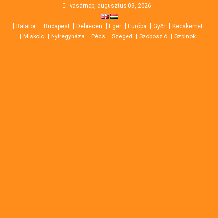
Skip
vasárnap, augusztus 09, 2026
to
Balaton
Budapest
Debrecen
Eger
Európa
Győr
Kecskemét
content
Miskolc
Nyíregyháza
Pécs
Szeged
Szoboszló
Szolnok