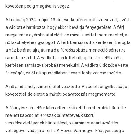
követően pedig magával is végez.
A hatóság 2024. május 13-án esetkonferenciát szervezett, ezért
a vádlott elhatározta, hogy ekkor beváltja fenyegetését. A férj
megjelent a gyámhivatal előtt, de mivel a sértett nem ment el, a
nő lakóhelyéhez gyalogolt. A férfi bemászott a kerítésen, berúgta
a ház bejárati ajtaját, majd a fürdőszobába menekülő sértettre
rárúgta az ajtót. A vádlott a sértettet ütlegelte, ami elől a nő a
kerítésen átmászva próbált menekülni. A vádlott üldözőbe vette
feleségét, és őt a kapubeállóban késsel többször megszúrta.
A nő a nő a helyszínen életét vesztette. A vádlott öngyilkosságot
követett el, de életét a műtéti beavatkozás megmentette.
A főügyészség előre kitervelten elkövetett emberölés bűntette
mellett kapcsolati erőszak bűntettével, kiskorú
veszélyeztetésének bűntettével, valamint magánlaksértés
vétségével vádolja a férfit. A Heves Vármegyei Főügyészség a