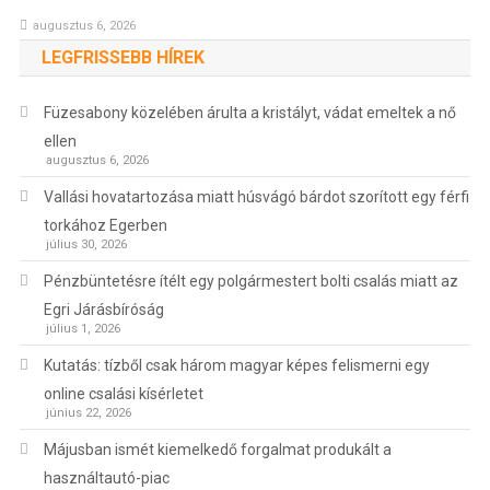
augusztus 6, 2026
LEGFRISSEBB HÍREK
Füzesabony közelében árulta a kristályt, vádat emeltek a nő
ellen
augusztus 6, 2026
Vallási hovatartozása miatt húsvágó bárdot szorított egy férfi
torkához Egerben
július 30, 2026
Pénzbüntetésre ítélt egy polgármestert bolti csalás miatt az
Egri Járásbíróság
július 1, 2026
Kutatás: tízből csak három magyar képes felismerni egy
online csalási kísérletet
június 22, 2026
Májusban ismét kiemelkedő forgalmat produkált a
használtautó-piac