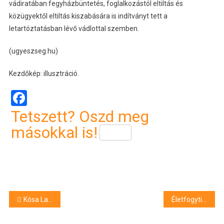
vádiratában fegyházbüntetés, foglalkozástól eltiltás és
közügyektől eltiltás kiszabására is indítványt tett a
letartóztatásban lévő vádlottal szemben.
(ugyeszseg.hu)
Kezdőkép: illusztráció.
Facebook
Tetszett? Oszd meg
másokkal is!
Bejegyzés
Kósa Lajos: Ruszin-Szendi Romulusz nem a kormány álláspontját képviselte
Életfogytig tartó büntetés is várhat a baranyai kábítószer-kereskedőkre
navigáció