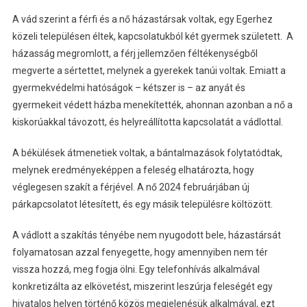
A vád szerint a férfi és a nő házastársak voltak, egy Egerhez
közeli településen éltek, kapcsolatukból két gyermek született. A
házasság megromlott, a férj jellemzően féltékenységből
megverte a sértettet, melynek a gyerekek tanúi voltak. Emiatt a
gyermekvédelmi hatóságok – kétszer is – az anyát és
gyermekeit védett házba menekítették, ahonnan azonban a nő a
kiskorúakkal távozott, és helyreállította kapcsolatát a vádlottal.
A békülések átmenetiek voltak, a bántalmazások folytatódtak,
melynek eredményeképpen a feleség elhatározta, hogy
véglegesen szakít a férjével. A nő 2024 februárjában új
párkapcsolatot létesített, és egy másik településre költözött.
A vádlott a szakítás tényébe nem nyugodott bele, házastársát
folyamatosan azzal fenyegette, hogy amennyiben nem tér
vissza hozzá, meg fogja ölni. Egy telefonhívás alkalmával
konkretizálta az elkövetést, miszerint leszúrja feleségét egy
hivatalos helyen történő közös megjelenésük alkalmával, ezt