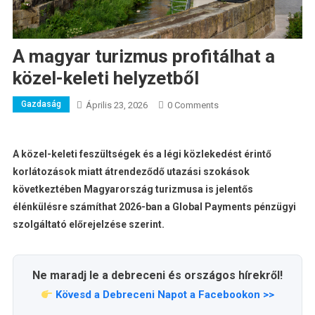
A magyar turizmus profitálhat a
közel-keleti helyzetből
Gazdaság
Április 23, 2026
0 Comments
A közel-keleti feszültségek és a légi közlekedést érintő
korlátozások miatt átrendeződő utazási szokások
következtében Magyarország turizmusa is jelentős
élénkülésre számíthat 2026-ban a Global Payments pénzügyi
szolgáltató előrejelzése szerint.
Ne maradj le a debreceni és országos hírekről!
Kövesd a Debreceni Napot a Facebookon >>