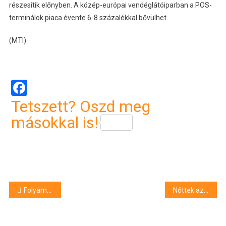
részesítik előnyben. A közép-európai vendéglátóiparban a POS-
terminálok piaca évente 6-8 százalékkal bővülhet.
(MTI)
Facebook
Tetszett? Oszd meg
másokkal is!
Bejegyzés
Folyamatosan csökkentik a papírfelhasználást a NAV digitális fejlesztései
Nőttek az új autóeladások Európában márciusban az elektromos autóknak köszönhetően
navigáció