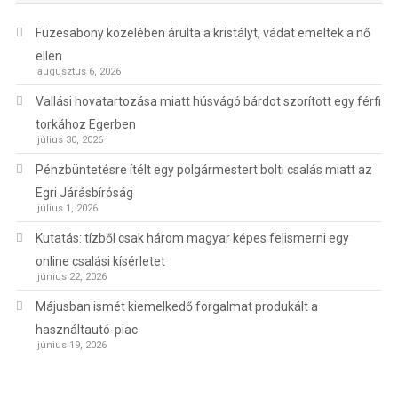
Füzesabony közelében árulta a kristályt, vádat emeltek a nő
ellen
augusztus 6, 2026
Vallási hovatartozása miatt húsvágó bárdot szorított egy férfi
torkához Egerben
július 30, 2026
Pénzbüntetésre ítélt egy polgármestert bolti csalás miatt az
Egri Járásbíróság
július 1, 2026
Kutatás: tízből csak három magyar képes felismerni egy
online csalási kísérletet
június 22, 2026
Májusban ismét kiemelkedő forgalmat produkált a
használtautó-piac
június 19, 2026