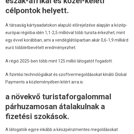
észak-afrikai és közel-keleti
célpontok helyett.
A társaság kártyaadatokon alapuló előrejelzése alapján a közép-
európai régióba idén 1,1-2,5 millióval több turista érkezhet, mint
egy évvel korábban, ami a vendéglátóiparban akár 0,6-1,9 milliárd
euró többletbevételt eredményezhet.
A régió 2025-ben több mint 125 millió látogatót fogadott.
A fizetési technológiákat és szoftvermegoldásokat kínáló Global
Payments a közleményében kitért arra is:
a növekvő turistaforgalommal
párhuzamosan átalakulnak a
fizetési szokások.
A látogatók egyre inkább a készpénzmentes megoldásokat