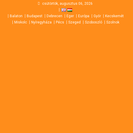
Skip
csütörtök, augusztus 06, 2026
to
Balaton
Budapest
Debrecen
Eger
Európa
Győr
Kecskemét
content
Miskolc
Nyíregyháza
Pécs
Szeged
Szoboszló
Szolnok