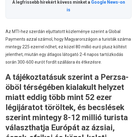
A legfrissebb hírekért kövess minket a
Google News-on
is
Az MTI-hez szerdán eljuttatott közleménye szerint a Global
Payments azzal számol, hogy Magyarországon a turisták száma
mintegy 225 ezerrel nőhet, ez közel 80 millió euró plusz költést
jelenthet, miután egy átlagos látogató 2-4 napos tartózkodás
során 300-600 eurót fordít szállásra és étkezésre.
A tájékoztatásuk szerint a Perzsa-
öböl térségében kialakult helyzet
miatt eddig több mint 52 ezer
légijáratot töröltek, és becslések
szerint mintegy 8-12 millió turista
választhatja Európát az ázsiai,