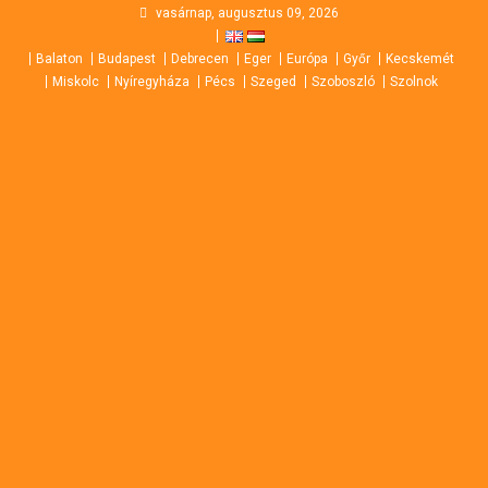
Skip
vasárnap, augusztus 09, 2026
to
Balaton
Budapest
Debrecen
Eger
Európa
Győr
Kecskemét
content
Miskolc
Nyíregyháza
Pécs
Szeged
Szoboszló
Szolnok