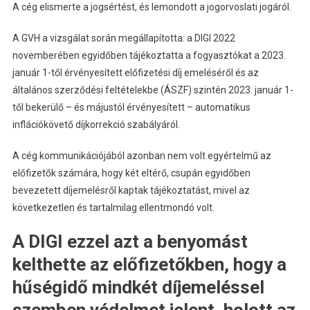
A cég elismerte a jogsértést, és lemondott a jogorvoslati jogáról.
A GVH a vizsgálat során megállapította: a DIGI 2022
novemberében egyidőben tájékoztatta a fogyasztókat a 2023.
január 1-től érvényesített előfizetési díj emeléséről és az
általános szerződési feltételekbe (ÁSZF) szintén 2023. január 1-
től bekerülő – és májustól érvényesített – automatikus
inflációkövető díjkorrekció szabályáról.
A cég kommunikációjából azonban nem volt egyértelmű az
előfizetők számára, hogy két eltérő, csupán egyidőben
bevezetett díjemelésről kaptak tájékoztatást, mivel az
következetlen és tartalmilag ellentmondó volt.
A DIGI ezzel azt a benyomást
kelthette az előfizetőkben, hogy a
hűségidő mindkét díjemeléssel
szemben védelmet jelent, holott az