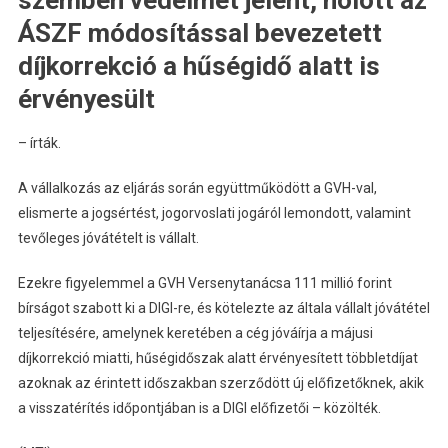
ÁSZF módosítással bevezetett
díjkorrekció a hűségidő alatt is
érvényesült
– írták.
A vállalkozás az eljárás során együttműködött a GVH-val,
elismerte a jogsértést, jogorvoslati jogáról lemondott, valamint
tevőleges jóvátételt is vállalt.
Ezekre figyelemmel a GVH Versenytanácsa 111 millió forint
bírságot szabott ki a DIGI-re, és kötelezte az általa vállalt jóvátétel
teljesítésére, amelynek keretében a cég jóváírja a májusi
díjkorrekció miatti, hűségidőszak alatt érvényesített többletdíjat
azoknak az érintett időszakban szerződött új előfizetőknek, akik
a visszatérítés időpontjában is a DIGI előfizetői – közölték.