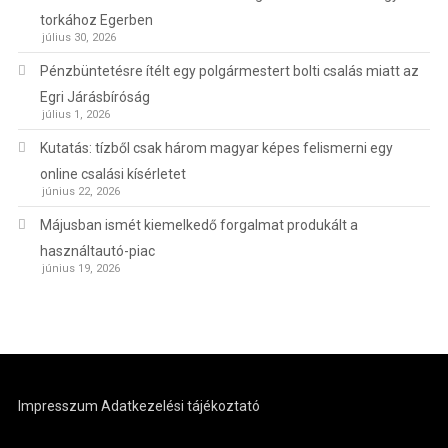
torkához Egerben
július 30, 2026
Pénzbüntetésre ítélt egy polgármestert bolti csalás miatt az
Egri Járásbíróság
július 1, 2026
Kutatás: tízből csak három magyar képes felismerni egy
online csalási kísérletet
június 22, 2026
Májusban ismét kiemelkedő forgalmat produkált a
használtautó-piac
június 19, 2026
Impresszum
Adatkezelési tájékoztató