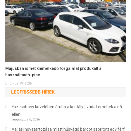
Májusban ismét kiemelkedő forgalmat produkált a
használtautó-piac
június 19, 2026
LEGFRISSEBB HÍREK
Füzesabony közelében árulta a kristályt, vádat emeltek a nő
ellen
augusztus 6, 2026
Vallási hovatartozása miatt húsvágó bárdot szorított egy férfi