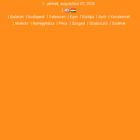
Skip
péntek, augusztus 07, 2026
to
Balaton
Budapest
Debrecen
Eger
Európa
Győr
Kecskemét
content
Miskolc
Nyíregyháza
Pécs
Szeged
Szoboszló
Szolnok