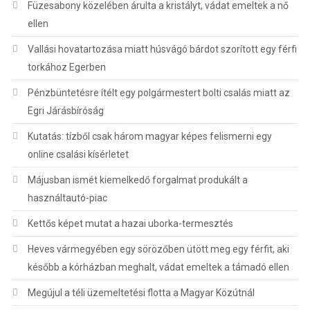
Füzesabony közelében árulta a kristályt, vádat emeltek a nő
ellen
Vallási hovatartozása miatt húsvágó bárdot szorított egy férfi
torkához Egerben
Pénzbüntetésre ítélt egy polgármestert bolti csalás miatt az
Egri Járásbíróság
Kutatás: tízből csak három magyar képes felismerni egy
online csalási kísérletet
Májusban ismét kiemelkedő forgalmat produkált a
használtautó-piac
Kettős képet mutat a hazai uborka-termesztés
Heves vármegyében egy sörözőben ütött meg egy férfit, aki
később a kórházban meghalt, vádat emeltek a támadó ellen
Megújul a téli üzemeltetési flotta a Magyar Közútnál