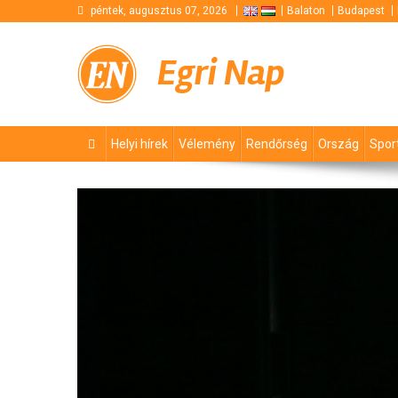
Skip
péntek, augusztus 07, 2026
Balaton
Budapest
to
content
Egri Nap
Helyi hírek
Vélemény
Rendőrség
Ország
Spor