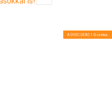
sokkal is!
A DVSC-DEAC 1-0-ra kikapott a HTE otthonában