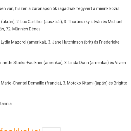
ében van, hiszen a zárónapon ők ragadnak fegyvert a mieink közül.
ukrán), 2. Luc Cartillier (ausztrál), 3. Thuránszky István és Michael
án, 72. Münnich Dénes.
. Lydia Mazorol (amerikai), 3. Jane Hutchinson (brit) és Friederieke
ennette Starks-Faulkner (amerikai), 3. Linda Dunn (amerikai) és Vivien
. Marie-Chantal Demaille (francia), 3. Motoko Kitami (japán) és Brigitte
tannia.