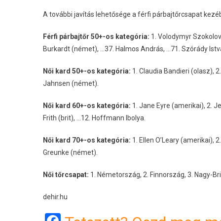
A további javítás lehetősége a férfi párbajtőrcsapat kez
Férfi párbajtőr 50+-os kategória:
1. Volodymyr Szokolov (
Burkardt (német), …37. Halmos András, …71. Szórády Istv
Női kard 50+-os kategória:
1. Claudia Bandieri (olasz), 2
Jahnsen (német).
Női kard 60+-os kategória:
1. Jane Eyre (amerikai), 2. J
Frith (brit), …12. Hoffmann Ibolya.
Női kard 70+-os kategória:
1. Ellen O’Leary (amerikai), 2
Greunke (német).
Női tőrcsapat:
1. Németország, 2. Finnország, 3. Nagy-Bri
dehir.hu