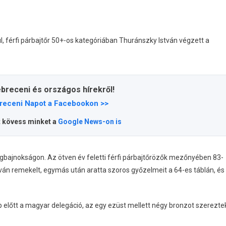
férfi párbajtőr 50+-os kategóriában Thuránszky István végzett a
ebreceni és országos hírekről!
receni Napot a Facebookon >>
t kövess minket a
Google News-on is
ágbajnokságon. Az ötven év feletti férfi párbajtőrözők mezőnyében 83-
án remekelt, egymás után aratta szoros győzelmeit a 64-es táblán, és
előtt a magyar delegáció, az egy ezüst mellett négy bronzot szerezte