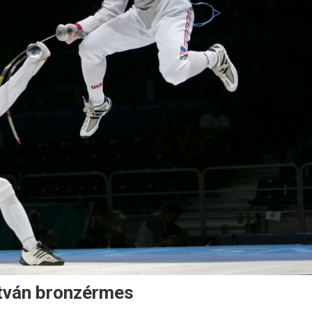
stván bronzérmes