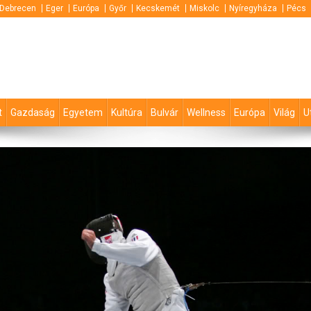
Debrecen
Eger
Európa
Győr
Kecskemét
Miskolc
Nyíregyháza
Pécs
t
Gazdaság
Egyetem
Kultúra
Bulvár
Wellness
Európa
Világ
U