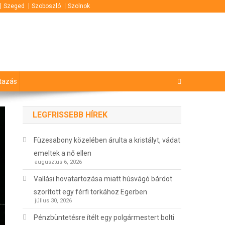
Szeged
Szoboszló
Szolnok
tazás
LEGFRISSEBB HÍREK
Füzesabony közelében árulta a kristályt, vádat
emeltek a nő ellen
augusztus 6, 2026
Vallási hovatartozása miatt húsvágó bárdot
szorított egy férfi torkához Egerben
július 30, 2026
Pénzbüntetésre ítélt egy polgármestert bolti