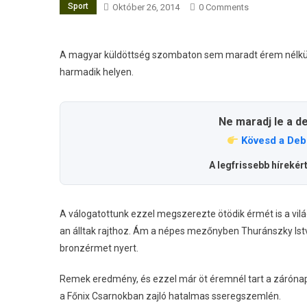
Sport
Október 26, 2014
0 Comments
A magyar küldöttség szombaton sem maradt érem nélkül, 
harmadik helyen.
Ne maradj le a d
Kövesd a Deb
A legfrissebb hírekér
A válogatottunk ezzel megszerezte ötödik érmét is a vil
an álltak rajthoz. Ám a népes mezőnyben Thuránszky Istv
bronzérmet nyert.
Remek eredmény, és ezzel már öt éremnél tart a zárónap 
a Főnix Csarnokban zajló hatalmas sseregszemlén.