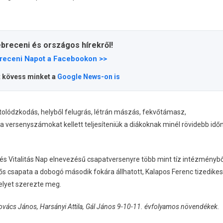
ebreceni és országos hírekről!
receni Napot a Facebookon >>
t kövess minket a
Google News-on is
tolódzkodás, helyből felugrás, létrán mászás, fekvőtámasz,
versenyszámokat kellett teljesíteniük a diákoknak minél rövidebb idő
és Vitalitás Nap elnevezésű csapatversenyre több mint tíz intézménybő
ős csapata a dobogó második fokára állhatott, Kalapos Ferenc tizedikes
elyet szerezte meg.
Kovács János, Harsányi Attila, Gál János 9-10-11. évfolyamos növendékek.