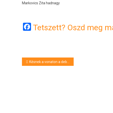
Markovics Zita hadnagy
Facebook
Tetszett? Oszd meg má
Bejegyzés
Késnek a vonaton a debreceni vonalon
navigáció