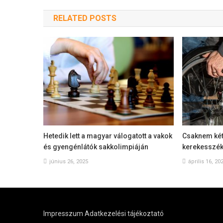
RELATED POSTS
Hetedik lett a magyar válogatott a vakok
Csaknem két
és gyengénlátók sakkolimpiáján
kerekesszéke
június 26, 2025
április 16, 20
Impresszum
Adatkezelési tájékoztató