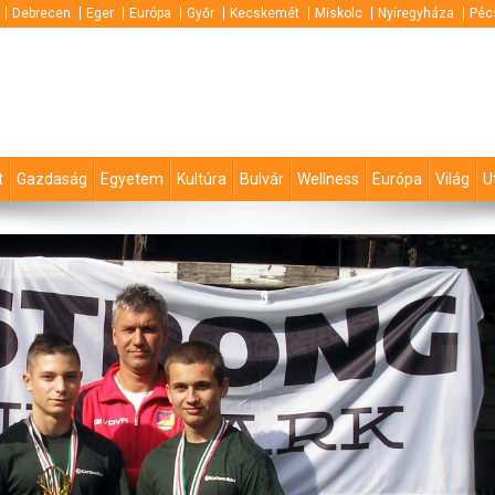
Debrecen
Eger
Európa
Győr
Kecskemét
Miskolc
Nyíregyháza
Péc
t
Gazdaság
Egyetem
Kultúra
Bulvár
Wellness
Európa
Világ
U