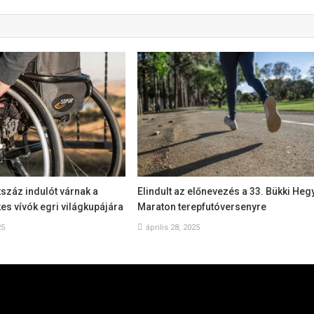
száz indulót várnak a
Elindult az előnevezés a 33. Bükki Heg
s vívók egri világkupájára
Maraton terepfutóversenyre
25
április 28, 2025