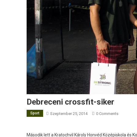
Debreceni crossfit-siker
Sport
Szeptember 25, 2014
0 Comments
Második lett a Kratochvil Károly Honvéd Középiskola és 