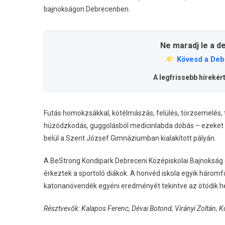
bajnokságon Debrecenben.
Ne maradj le a d
Kövesd a Deb
A legfrissebb hírekér
Futás homokzsákkal, kötélmászás, felülés, törzsemelés, 
húzódzkodás, guggolásból medicinlabda dobás – ezeket a 
belül a Szent József Gimnáziumban kialakított pályán.
A BeStrong Kondipark Debreceni Középiskolai Bajnokság 
érkeztek a sportoló diákok. A honvéd iskola egyik háromf
katonanövendék egyéni eredményét tekintve az ötödik h
Résztvevők: Kalapos Ferenc, Dévai Botond, Virányi Zoltán, 