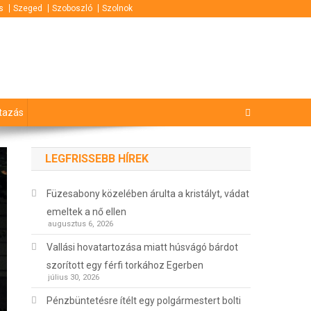
s
Szeged
Szoboszló
Szolnok
tazás
LEGFRISSEBB HÍREK
Füzesabony közelében árulta a kristályt, vádat
emeltek a nő ellen
augusztus 6, 2026
Vallási hovatartozása miatt húsvágó bárdot
szorított egy férfi torkához Egerben
július 30, 2026
Pénzbüntetésre ítélt egy polgármestert bolti