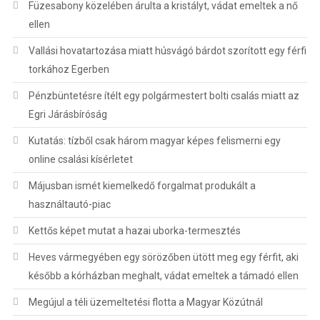
Füzesabony közelében árulta a kristályt, vádat emeltek a nő
ellen
Vallási hovatartozása miatt húsvágó bárdot szorított egy férfi
torkához Egerben
Pénzbüntetésre ítélt egy polgármestert bolti csalás miatt az
Egri Járásbíróság
Kutatás: tízből csak három magyar képes felismerni egy
online csalási kísérletet
Májusban ismét kiemelkedő forgalmat produkált a
használtautó-piac
Kettős képet mutat a hazai uborka-termesztés
Heves vármegyében egy sörözőben ütött meg egy férfit, aki
később a kórházban meghalt, vádat emeltek a támadó ellen
Megújul a téli üzemeltetési flotta a Magyar Közútnál