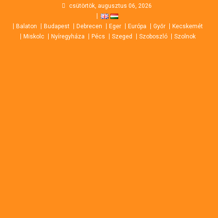
Skip
csütörtök, augusztus 06, 2026
to
Balaton
Budapest
Debrecen
Eger
Európa
Győr
Kecskemét
content
Miskolc
Nyíregyháza
Pécs
Szeged
Szoboszló
Szolnok