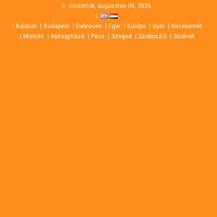
Skip
csütörtök, augusztus 06, 2026
to
Balaton
Budapest
Debrecen
Eger
Európa
Győr
Kecskemét
content
Miskolc
Nyíregyháza
Pécs
Szeged
Szoboszló
Szolnok