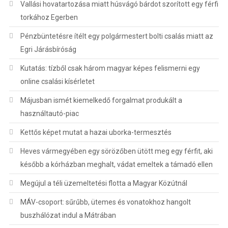
Vallási hovatartozása miatt húsvágó bárdot szorított egy férfi
torkához Egerben
Pénzbüntetésre ítélt egy polgármestert bolti csalás miatt az
Egri Járásbíróság
Kutatás: tízből csak három magyar képes felismerni egy
online csalási kísérletet
Májusban ismét kiemelkedő forgalmat produkált a
használtautó-piac
Kettős képet mutat a hazai uborka-termesztés
Heves vármegyében egy sörözőben ütött meg egy férfit, aki
később a kórházban meghalt, vádat emeltek a támadó ellen
Megújul a téli üzemeltetési flotta a Magyar Közútnál
MÁV-csoport: sűrűbb, ütemes és vonatokhoz hangolt
buszhálózat indul a Mátrában