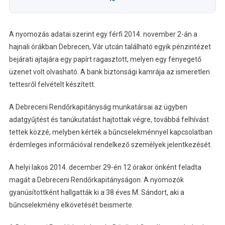
A nyomozás adatai szerint egy férfi 2014. november 2-án a
hajnali órákban Debrecen, Vár utcán található egyik pénzintézet
bejárati ajtajára egy papírt ragasztott, melyen egy fenyegető
üzenet volt olvasható. A bank biztonsági kamrája az ismeretlen
tettesről felvételt készített.
A Debreceni Rendőrkapitányság munkatársai az ügyben
adatgyűjtést és tanúkutatást hajtottak végre, továbbá felhívást
tettek közzé, melyben kérték a bűncselekménnyel kapcsolatban
érdemleges információval rendelkező személyek jelentkezését.
A helyi lakos 2014. december 29-én 12 órakor önként feladta
magát a Debreceni Rendőrkapitányságon. A nyomozók
gyanúsítottként hallgatták ki a 38 éves M. Sándort, aki a
bűncselekmény elkövetését beismerte.