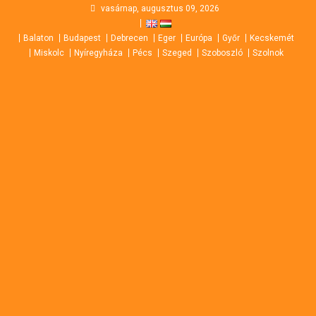
Skip
vasárnap, augusztus 09, 2026
to
Balaton
Budapest
Debrecen
Eger
Európa
Győr
Kecskemét
content
Miskolc
Nyíregyháza
Pécs
Szeged
Szoboszló
Szolnok