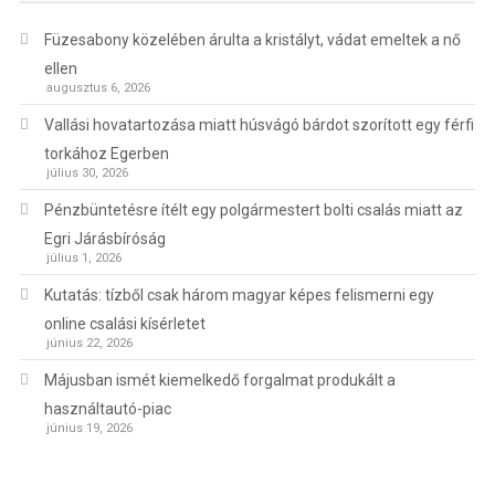
Füzesabony közelében árulta a kristályt, vádat emeltek a nő
ellen
augusztus 6, 2026
Vallási hovatartozása miatt húsvágó bárdot szorított egy férfi
torkához Egerben
július 30, 2026
Pénzbüntetésre ítélt egy polgármestert bolti csalás miatt az
Egri Járásbíróság
július 1, 2026
Kutatás: tízből csak három magyar képes felismerni egy
online csalási kísérletet
június 22, 2026
Májusban ismét kiemelkedő forgalmat produkált a
használtautó-piac
június 19, 2026