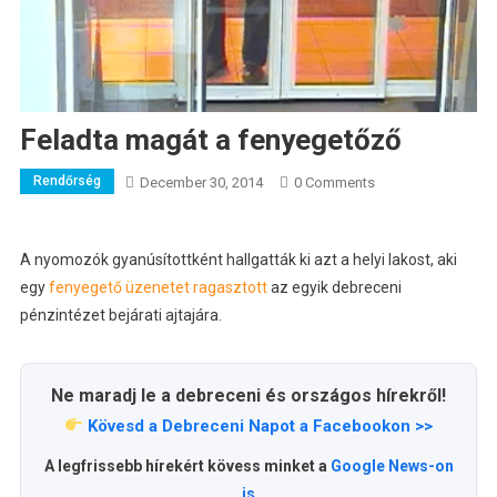
Feladta magát a fenyegetőző
Rendőrség
December 30, 2014
0 Comments
A nyomozók gyanúsítottként hallgatták ki azt a helyi lakost, aki
egy
fenyegető üzenetet ragasztott
az egyik debreceni
pénzintézet bejárati ajtajára.
Ne maradj le a debreceni és országos hírekről!
Kövesd a Debreceni Napot a Facebookon >>
A legfrissebb hírekért kövess minket a
Google News-on
is