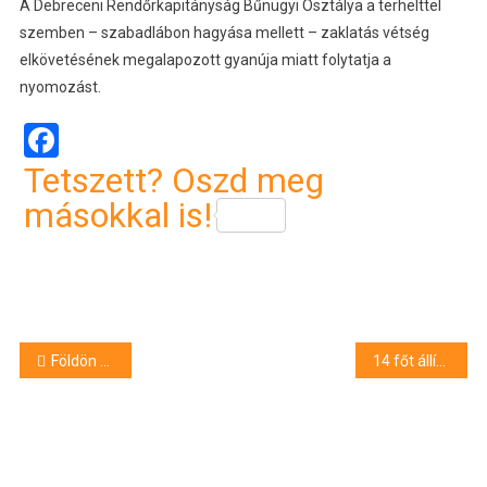
A Debreceni Rendőrkapitányság Bűnügyi Osztálya a terhelttel
szemben – szabadlábon hagyása mellett – zaklatás vétség
elkövetésének megalapozott gyanúja miatt folytatja a
nyomozást.
Facebook
Tetszett? Oszd meg
másokkal is!
Bejegyzés
Földön fekvő, teljesen átfázott férfin segítettek a rendőrök
14 főt állítottak elő
navigáció