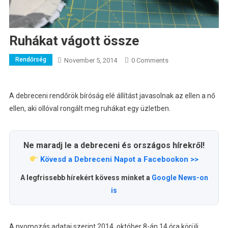
Ruhákat vágott össze
Rendőrség
November 5, 2014
0 Comments
A debreceni rendőrök bíróság elé állítást javasolnak az ellen a nő
ellen, aki ollóval rongált meg ruhákat egy üzletben.
Ne maradj le a debreceni és országos hírekről!
Kövesd a Debreceni Napot a Facebookon >>
A legfrissebb hírekért kövess minket a
Google News-on
is
A nyomozás adatai szerint 2014. október 8-án 14 óra körüli