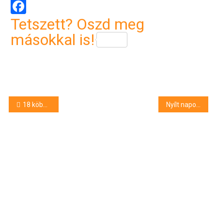
Facebook
Tetszett? Oszd meg
másokkal is!
Bejegyzés
18 köbméter fát loptak el
Nyílt napok a DE középiskoláiban
navigáció