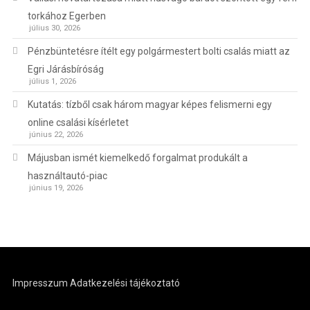
torkához Egerben
július 30, 2026
Pénzbüntetésre ítélt egy polgármestert bolti csalás miatt az
Egri Járásbíróság
július 1, 2026
Kutatás: tízből csak három magyar képes felismerni egy
online csalási kísérletet
június 22, 2026
Májusban ismét kiemelkedő forgalmat produkált a
használtautó-piac
június 19, 2026
Impresszum
Adatkezelési tájékoztató