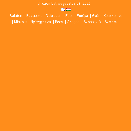
Skip
szombat, augusztus 08, 2026
to
Balaton
Budapest
Debrecen
Eger
Európa
Győr
Kecskemét
content
Miskolc
Nyíregyháza
Pécs
Szeged
Szoboszló
Szolnok