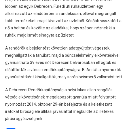
időben az egyik Debrecen, Füredi úti ruhaüzletben egy
alkalmazott az eladótérben szándékosan, ollóval megrongált
több termékeket, majd távozott az üzletből. Később visszatért a
nő a boltba és közölte az eladókkal, hogy szépen néznek ki a
ruhák, majd ismét elhagyta az üzletet.
A rendőrök a bejelentést követően adatgyűjtést végeztek,
meghallgatták a tanúkat, majd a bűncselekmény elkövetésével
gyanúsítható 39 éves nőt Debrecen belvárosában elfogták és
előállították a városi rendőrkapitányságra. B. Anitát a nyomozók
gyanúsítottként kihallgatták, mely során beismerő vallomást tett.
A Debreceni Rendőrkapitányság a helyi lakos ellen rongálás
vétség elkövetésének megalapozott gyanúja miatt folytatott
nyomozást 2014. október 29-én befejezte és a keletkezett
iratokat bíróság elé állítási javaslattal megküldte az illetékes
járási ügyészségnek.