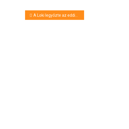
Bejegyzés
A Loki legyőzte az eddig százszázalékos Videotont
navigáció