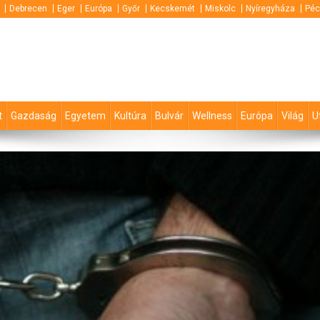
Debrecen
Eger
Európa
Győr
Kecskemét
Miskolc
Nyíregyháza
Péc
t
Gazdaság
Egyetem
Kultúra
Bulvár
Wellness
Európa
Világ
U