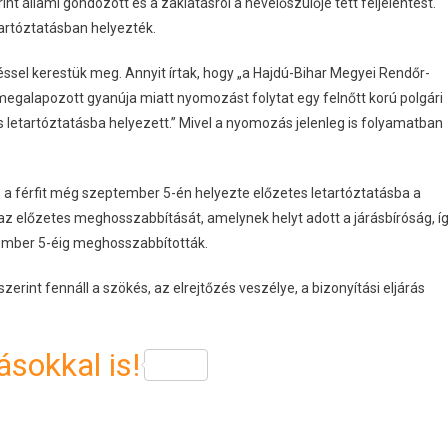
rint állami gondozott és a zaklatásról a nevelőszülője tett feljelentést.
tartóztatásban helyezték.
sel kerestük meg. Annyit írtak, hogy „a Hajdú-Bihar Megyei Rendőr-
egalapozott gyanúja miatt nyomozást folytat egy felnőtt korú polgári
 letartóztatásba helyezett.” Mivel a nyomozás jelenleg is folyamatban
a férfit még szeptember 5-én helyezte előzetes letartóztatásba a
z előzetes meghosszabbítását, amelynek helyt adott a járásbíróság, í
cember 5-éig meghosszabbították.
szerint fennáll a szökés, az elrejtőzés veszélye, a bizonyítási eljárás
sokkal is!