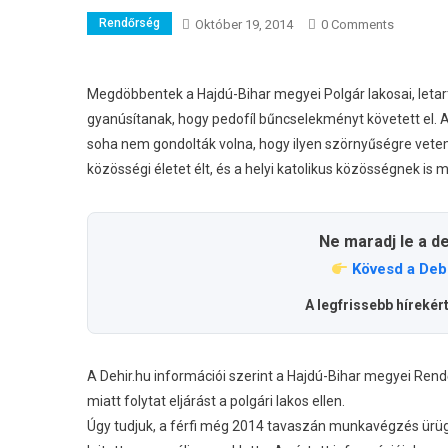
Rendőrség
Október 19, 2014
0 Comments
Megdöbbentek a Hajdú-Bihar megyei Polgár lakosai, letar
gyanúsítanak, hogy pedofíl bűncselekményt követett el.
A
soha nem gondolták volna, hogy ilyen szörnyűségre vetem
közösségi életet élt, és a helyi katolikus közösségnek is 
Ne maradj le a d
Kövesd a Deb
A legfrissebb hírekér
A Dehir.hu információi szerint a Hajdú-Bihar megyei Re
miatt folytat eljárást a polgári lakos ellen.
Úgy tudjuk, a férfi még 2014 tavaszán munkavégzés ürügyév