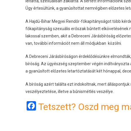
leitatta, szexuálisan zaklatta. A sértett információink sze
Úgy értesültünk, a gyanúsítottat nemrégiben előzetes le
A Hajdú-Bihar Megyei Rendőr-főkapitányságot több kérdés
főkapitányság szexuális erőszak bűntett elkövetésének m
lakossal szemben, akit a Debreceni Járásbíróság előzetes
van, további információt nem áll módjukban közölni.
A Debreceni Járásbíróságon érdeklődésünkre elmondták, 
bíróság. Az ügyészség szeptember végén indítványozta a
a gyanúsított előzetes letartóztatását két hónappal, de
A bíróság azért találta ezt indokoltnak, mert álláspontjuk 
veszélyeztetése, illetve a bűnismétlés veszélye.
Facebook
Tetszett? Oszd meg má