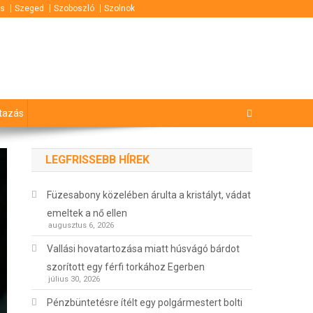
s
Szeged
Szoboszló
Szolnok
tazás
LEGFRISSEBB HÍREK
Füzesabony közelében árulta a kristályt, vádat
emeltek a nő ellen
augusztus 6, 2026
Vallási hovatartozása miatt húsvágó bárdot
szorított egy férfi torkához Egerben
július 30, 2026
Pénzbüntetésre ítélt egy polgármestert bolti