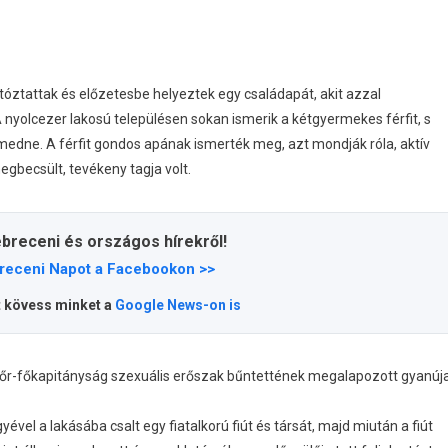
tóztattak és előzetesbe helyeztek egy családapát, akit azzal
 nyolcezer lakosú településen sokan ismerik a kétgyermekes férfit, s
edne. A férfit gondos apának ismerték meg, azt mondják róla, aktív
megbecsült, tevékeny tagja volt.
ebreceni és országos hírekről!
receni Napot a Facebookon >>
t kövess minket a
Google News-on is
ndőr-főkapitányság szexuális erőszak bűntettének megalapozott gyanúj
el a lakásába csalt egy fiatalkorú fiút és társát, majd miután a fiút