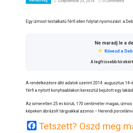
Rendőrség
Szeptember 23, 2014
0 Comments
Egy izmost testalkatú férfi ellen folytat nyomozást a D
Ne maradj le a d
Kövesd a Deb
A legfrissebb hírekér
A rendelkezésre álló adatok szerint 2014. augusztus 14-
férfi a nyitott konyhaablakon keresztül bejutott egy lakásb
Az ismeretlen 25 év körüli, 170 centiméter magas, izmos te
képeken ábrázolt tárgyakkal azonos – Herendi porcelánváz
Facebook
Tetszett? Oszd meg má