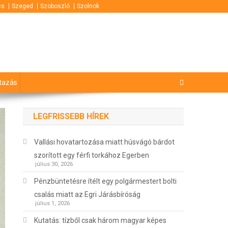
cs
Szeged
Szoboszló
Szolnok
tazás
LEGFRISSEBB HÍREK
Vallási hovatartozása miatt húsvágó bárdot
szorított egy férfi torkához Egerben
július 30, 2026
Pénzbüntetésre ítélt egy polgármestert bolti
csalás miatt az Egri Járásbíróság
július 1, 2026
Kutatás: tízből csak három magyar képes