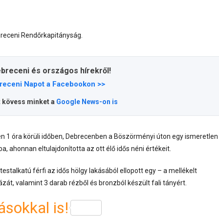
ebreceni Rendőrkapitányság.
ebreceni és országos hírekről!
receni Napot a Facebookon >>
t kövess minket a
Google News-on is
én 1 óra körüli időben, Debrecenben a Böszörményi úton egy ismeretlen
a, ahonnan eltulajdonította az ott élő idős néni értékeit.
stalkatú férfi az idős hölgy lakásából ellopott egy – a mellékelt
át, valamint 3 darab rézből és bronzból készült fali tányért.
sokkal is!