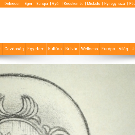
t
Debrecen
Eger
Európa
Győr
Kecskemét
Miskolc
Nyíregyháza
Pé
t
Gazdaság
Egyetem
Kultúra
Bulvár
Wellness
Európa
Világ
U