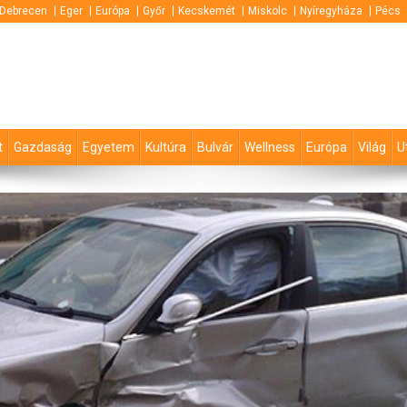
Debrecen
Eger
Európa
Győr
Kecskemét
Miskolc
Nyíregyháza
Pécs
t
Gazdaság
Egyetem
Kultúra
Bulvár
Wellness
Európa
Világ
U