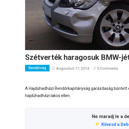
Szétverték haragosuk BMW-jé
Rendőrség
Augusztus 17, 2014
0 Comments
A Hajdúhadházi Rendőrkapitányság garázdaság bűntett el
hajdúhadházi lakos ellen.
Ne maradj le a d
Kövesd a Deb