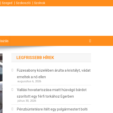
Szeged
Szoboszló
Szolnok
tazás
LEGFRISSEBB HÍREK
Füzesabony közelében árulta a kristályt, vádat
emeltek a nő ellen
augusztus 6, 2026
Vallási hovatartozása miatt húsvágó bárdot
szorított egy férfi torkához Egerben
július 30, 2026
Pénzbüntetésre ítélt egy polgármestert bolti