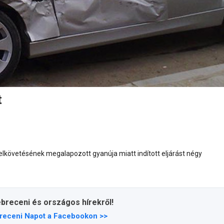
t
követésének megalapozott gyanúja miatt indított eljárást négy
ebreceni és országos hírekről!
receni Napot a Facebookon >>