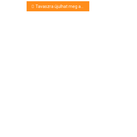
Bejegyzés
Tavaszra újulhat meg a Régi Városháza
navigáció