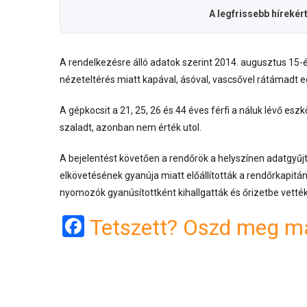
A legfrissebb hírekér
A rendelkezésre álló adatok szerint 2014. augusztus 15-é
nézeteltérés miatt kapával, ásóval, vascsővel rátámadt e
A gépkocsit a 21, 25, 26 és 44 éves férfi a náluk lévő esz
szaladt, azonban nem érték utol.
A bejelentést követően a rendőrök a helyszínen adatgyű
elkövetésének gyanúja miatt előállították a rendőrkapitány
nyomozók gyanúsítottként kihallgatták és őrizetbe vették
Facebook
Tetszett? Oszd meg má