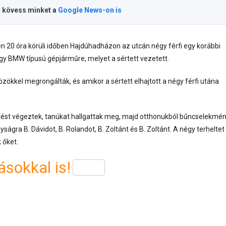
t kövess minket a
Google News-on is
n 20 óra körüli időben Hajdúhadházon az utcán négy férfi egy korábbi
gy BMW típusú gépjárműre, melyet a sértett vezetett.
közökkel megrongálták, és amikor a sértett elhajtott a négy férfi utána
jtést végeztek, tanúkat hallgattak meg, majd otthonukból bűncselekmé
ságra B. Dávidot, B. Rolandot, B. Zoltánt és B. Zoltánt. A négy terheltet
 őket.
sokkal is!