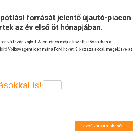
pótlási forrását jelentő újautó-piacon
tek az év első öt hónapjában.
os változás zajlott. A január és május közötti időszakban a
bíró Volkswagent idén már a Ford követi 8,6 százalékkal, megelőzve az
sokkal is!
Tiszaújvárosi robbanás – Az egyik sérült elhagyhatta a debreceni klinika égési intenzív osztályát