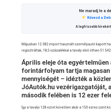
Ne maradj le a d
Kövesd a Deb
A legfrissebb hírekér
Májusban 12 382 import használt személyautó kapott haz
regisztráltak, 18,5 százalékkal a tavaly első öthavi 51 542
Április eleje óta egyértelműe
forintárfolyam tartja magasan
mennyiségét – idézték a közle
JóAutók.hu vezérigazgatóját, a
második felében is 12 ezer fele
Így a tavalyi 128 ezret követően akár a 150 ezres szint