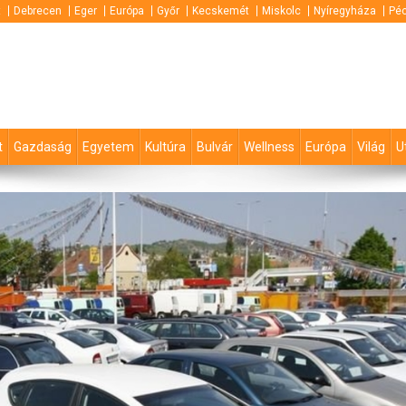
t
Debrecen
Eger
Európa
Győr
Kecskemét
Miskolc
Nyíregyháza
Pé
t
Gazdaság
Egyetem
Kultúra
Bulvár
Wellness
Európa
Világ
U