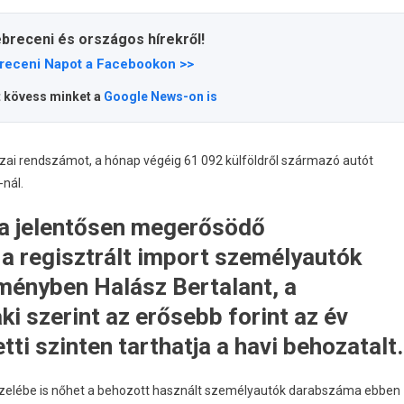
ebreceni és országos hírekről!
receni Napot a Facebookon >>
t kövess minket a
Google News-on is
ai rendszámot, a hónap végéig 61 092 külföldről származó autót
-nál.
n a jelentősen megerősödő
 a regisztrált import személyautók
ményben Halász Bertalant, a
ki szerint az erősebb forint az év
tti szinten tarthatja a havi behozatalt.
 közelébe is nőhet a behozott használt személyautók darabszáma ebben