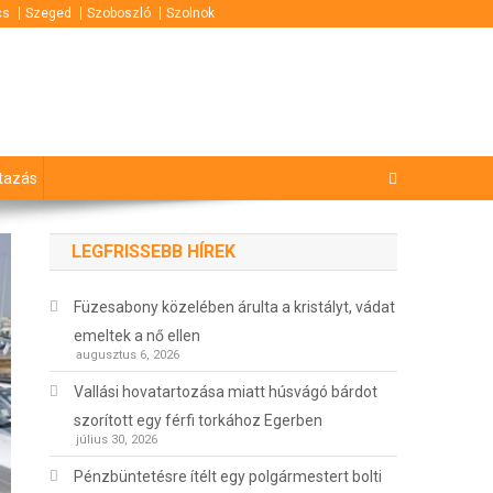
cs
Szeged
Szoboszló
Szolnok
tazás
LEGFRISSEBB HÍREK
Füzesabony közelében árulta a kristályt, vádat
emeltek a nő ellen
augusztus 6, 2026
Vallási hovatartozása miatt húsvágó bárdot
szorított egy férfi torkához Egerben
július 30, 2026
Pénzbüntetésre ítélt egy polgármestert bolti