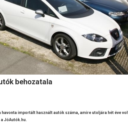
utók behozatala
a havonta importált használt autók száma, amire utoljára hét éve vol
 a JóAutók.hu.