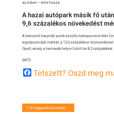
az évben – tette hozzá.
A hazai autópark másik fő után
9,6 százalékos növekedést mér
A behozott használt autók közötti márkasorrend élén font
legnépszerűbb márkát, a 12,6 százalékos részesedéssel 
Opelt, amely a harmadik helyre futott be 8,3 százalékkal.
(MTI)
Facebook
Tetszett? Oszd meg má
Bejegyzés
A magyarok kevesebb mint fele tervez többnapos nyaralást idén