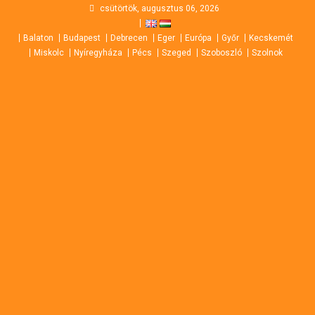
Skip
csütörtök, augusztus 06, 2026
to
Balaton
Budapest
Debrecen
Eger
Európa
Győr
Kecskemét
content
Miskolc
Nyíregyháza
Pécs
Szeged
Szoboszló
Szolnok