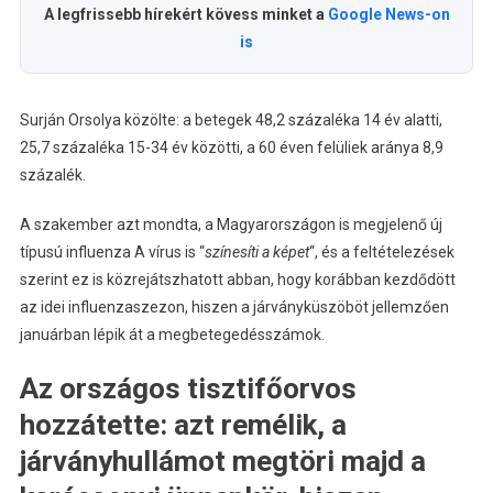
A legfrissebb hírekért kövess minket a
Google News-on
is
Surján Orsolya közölte: a betegek 48,2 százaléka 14 év alatti,
25,7 százaléka 15-34 év közötti, a 60 éven felüliek aránya 8,9
százalék.
A szakember azt mondta, a Magyarországon is megjelenő új
típusú influenza A vírus is “
színesíti a képet
“, és a feltételezések
szerint ez is közrejátszhatott abban, hogy korábban kezdődött
az idei influenzaszezon, hiszen a járványküszöböt jellemzően
januárban lépik át a megbetegedésszámok.
Az országos tisztifőorvos
hozzátette: azt remélik, a
járványhullámot megtöri majd a