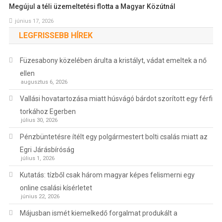
Megújul a téli üzemeltetési flotta a Magyar Közútnál
június 17, 2026
LEGFRISSEBB HÍREK
Füzesabony közelében árulta a kristályt, vádat emeltek a nő
ellen
augusztus 6, 2026
Vallási hovatartozása miatt húsvágó bárdot szorított egy férfi
torkához Egerben
július 30, 2026
Pénzbüntetésre ítélt egy polgármestert bolti csalás miatt az
Egri Járásbíróság
július 1, 2026
Kutatás: tízből csak három magyar képes felismerni egy
online csalási kísérletet
június 22, 2026
Májusban ismét kiemelkedő forgalmat produkált a