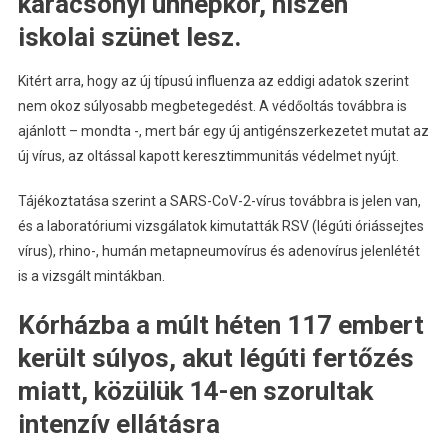
karácsonyi ünnepkör, hiszen
iskolai szünet lesz.
Kitért arra, hogy az új típusú influenza az eddigi adatok szerint
nem okoz súlyosabb megbetegedést. A védőoltás továbbra is
ajánlott – mondta -, mert bár egy új antigénszerkezetet mutat az
új vírus, az oltással kapott keresztimmunitás védelmet nyújt.
Tájékoztatása szerint a SARS-CoV-2-vírus továbbra is jelen van,
és a laboratóriumi vizsgálatok kimutatták RSV (légúti óriássejtes
vírus), rhino-, humán metapneumovírus és adenovírus jelenlétét
is a vizsgált mintákban.
Kórházba a múlt héten 117 embert
került súlyos, akut légúti fertőzés
miatt, közülük 14-en szorultak
intenzív ellátásra