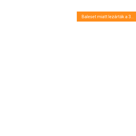
Baleset miatt lezárták a 33-as utat Látóképnél