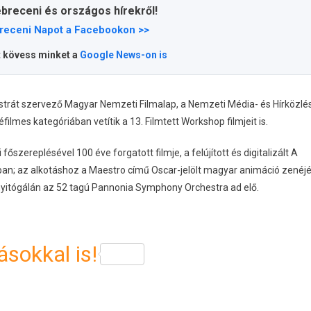
ebreceni és országos hírekről!
receni Napot a Facebookon >>
t kövess minket a
Google News-on is
rát szervező Magyar Nemzeti Filmalap, a Nemzeti Média- és Hírközlés
mes kategóriában vetítik a 13. Filmtett Workshop filmjeit is.
őszereplésével 100 éve forgatott filmje, a felújított és digitalizált A
an; az alkotáshoz a Maestro című Oscar-jelölt magyar animáció zenéjé
 nyitógálán az 52 tagú Pannonia Symphony Orchestra ad elő.
sokkal is!