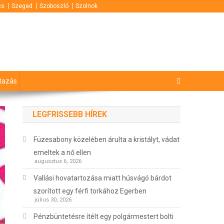
cs
Szeged
Szoboszló
Szolnok
tazás
LEGFRISSEBB HÍREK
Füzesabony közelében árulta a kristályt, vádat
emeltek a nő ellen
augusztus 6, 2026
Vallási hovatartozása miatt húsvágó bárdot
szorított egy férfi torkához Egerben
július 30, 2026
Pénzbüntetésre ítélt egy polgármestert bolti