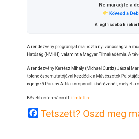
Ne maradj le a d
Kövesd a Deb
A legfrissebb hírekér
A rendezvény programját ma hozta nyilvánosságra a must
Hatóság (NMHH), valamint a Magyar Filmakadémia. A tévéfil
A rendezvény Kertész Mihály (Michael Curtiz) Jászai Mari f
tolonc ősbemutatójával kezdődik a Művészetek Palotájáb
is jegyző Pacsay Attila komponált kísérőzenét, melyet a
Bővebb információ itt:
filmtett.ro
Facebook
Tetszett? Oszd meg má