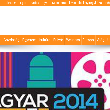
t
Debrecen
Eger
Európa
Győr
Kecskemét
Miskolc
Nyíregyháza
Pé
t
Gazdaság
Egyetem
Kultúra
Bulvár
Wellness
Európa
Világ
U