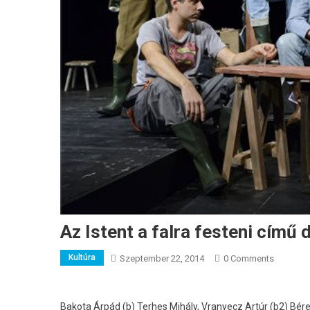
Az Istent a falra festeni cím
Kultúra
Szeptember 22, 2014
0 Comments
Bakota Árpád (b) Terhes Mihály, Vranyecz Artúr (b2) Bér