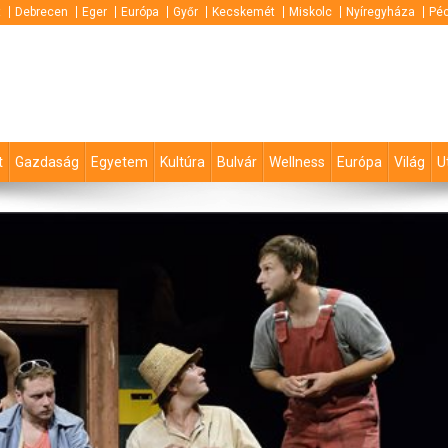
t
Debrecen
Eger
Európa
Győr
Kecskemét
Miskolc
Nyíregyháza
Pé
t
Gazdaság
Egyetem
Kultúra
Bulvár
Wellness
Európa
Világ
U