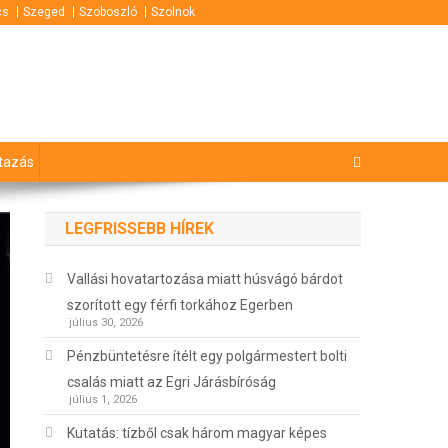
cs
Szeged
Szoboszló
Szolnok
tazás
LEGFRISSEBB HÍREK
Vallási hovatartozása miatt húsvágó bárdot
szorított egy férfi torkához Egerben
július 30, 2026
Pénzbüntetésre ítélt egy polgármestert bolti
csalás miatt az Egri Járásbíróság
július 1, 2026
Kutatás: tízből csak három magyar képes