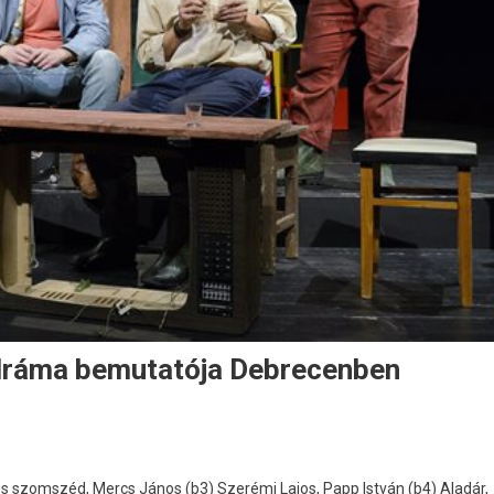
ű dráma bemutatója Debrecenben
es szomszéd, Mercs János (b3) Szerémi Lajos, Papp István (b4) Aladár,