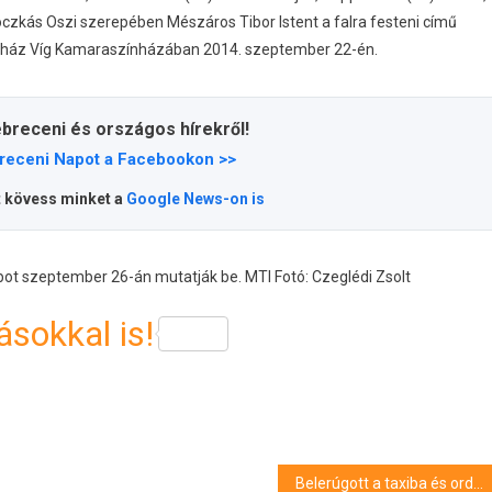
oczkás Oszi szerepében Mészáros Tibor Istent a falra festeni című
nház Víg Kamaraszínházában 2014. szeptember 22-én.
ebreceni és országos hírekről!
receni Napot a Facebookon >>
t kövess minket a
Google News-on is
t szeptember 26-án mutatják be. MTI Fotó: Czeglédi Zsolt
sokkal is!
Belerúgott a taxiba és ordibált a debreceni férfi