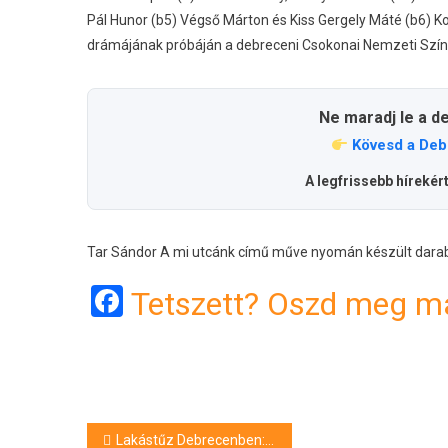
Pál Hunor (b5) Végső Márton és Kiss Gergely Máté (b6) K
drámájának próbáján a debreceni Csokonai Nemzeti Szí
Ne maradj le a d
Kövesd a Deb
A legfrissebb hírekér
Tar Sándor A mi utcánk című műve nyomán készült darabo
Facebook
Tetszett? Oszd meg má
Bejegyzés
Lakástűz Debrecenben: egy férfi súlyosan megégett