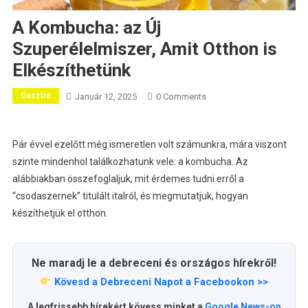
A Kombucha: az Új
Szuperélelmiszer, Amit Otthon is
Elkészíthetünk
Gasztro
Január 12, 2025
0 Comments
Pár évvel ezelőtt még ismeretlen volt számunkra, mára viszont
szinte mindenhol találkozhatunk vele: a kombucha. Az
alábbiakban összefoglaljuk, mit érdemes tudni erről a
“csodaszernek” titulált italról, és megmutatjuk, hogyan
készíthetjük el otthon.
Ne maradj le a debreceni és országos hírekről!
Kövesd a Debreceni Napot a Facebookon >>
A legfrissebb hírekért kövess minket a
Google News-on