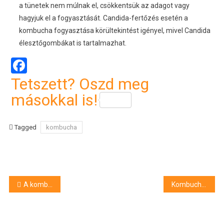
a tünetek nem múlnak el, csökkentsük az adagot vagy
hagyjuk el a fogyasztását. Candida-fertőzés esetén a
kombucha fogyasztása körültekintést igényel, mivel Candida
élesztőgombákat is tartalmazhat.
Facebook
Tetszett? Oszd meg
másokkal is!
Tagged
kombucha
Bejegyzés
A kombucha készítése házilag sem ördöngösség
Kombucha: a csodaszer otthoni elkészítése
navigáció