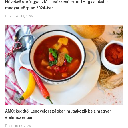
Növekvő sörfogyasztás, csökkenő export – így alakult a
magyar sörpiac 2024-ben
február 19, 2025
AMC: keddtől Lengyelországban mutatkozik be a magyar
élelmiszeripar
április 15, 2026