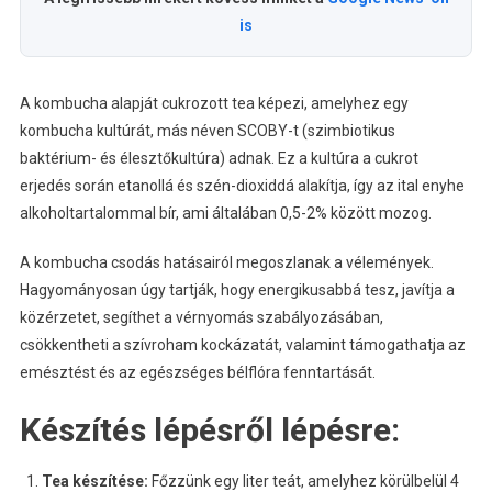
is
A kombucha alapját cukrozott tea képezi, amelyhez egy
kombucha kultúrát, más néven SCOBY-t (szimbiotikus
baktérium- és élesztőkultúra) adnak. Ez a kultúra a cukrot
erjedés során etanollá és szén-dioxiddá alakítja, így az ital enyhe
alkoholtartalommal bír, ami általában 0,5-2% között mozog.
A kombucha csodás hatásairól megoszlanak a vélemények.
Hagyományosan úgy tartják, hogy energikusabbá tesz, javítja a
közérzetet, segíthet a vérnyomás szabályozásában,
csökkentheti a szívroham kockázatát, valamint támogathatja az
emésztést és az egészséges bélflóra fenntartását.
Készítés lépésről lépésre:
Tea készítése:
Főzzünk egy liter teát, amelyhez körülbelül 4