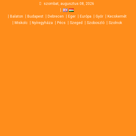
Skip
szombat, augusztus 08, 2026
to
Balaton
Budapest
Debrecen
Eger
Európa
Győr
Kecskemét
content
Miskolc
Nyíregyháza
Pécs
Szeged
Szoboszló
Szolnok