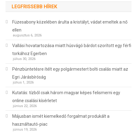
LEGFRISSEBB HÍREK
Füzesabony közelében árulta a kristályt, vádat emeltek a nő
ellen
augusztus 6, 2026
Vallási hovatartozása miatt húsvágó bárdot szorított egy férfi
torkához Egerben
július 30, 2026
Pénzbüntetésre ítélt egy polgármestert bolti csalás miatt az
Egri Járásbíróság
július 1, 2026
Kutatás: tízből csak három magyar képes felismerni egy
online csalási kísérletet
június 22, 2026
Májusban ismét kiemelkedő forgalmat produkált a
használtautó-piac
június 19, 2026