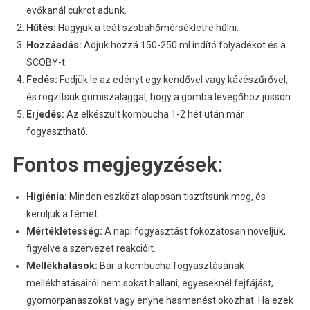
evőkanál cukrot adunk.
Hűtés:
Hagyjuk a teát szobahőmérsékletre hűlni.
Hozzáadás:
Adjuk hozzá 150-250 ml indító folyadékot és a
SCOBY-t.
Fedés:
Fedjük le az edényt egy kendővel vagy kávészűrővel,
és rögzítsük gumiszalaggal, hogy a gomba levegőhöz jusson.
Erjedés:
Az elkészült kombucha 1-2 hét után már
fogyasztható.
Fontos megjegyzések:
Higiénia:
Minden eszközt alaposan tisztítsunk meg, és
kerüljük a fémet.
Mértékletesség:
A napi fogyasztást fokozatosan növeljük,
figyelve a szervezet reakcióit.
Mellékhatások:
Bár a kombucha fogyasztásának
mellékhatásairól nem sokat hallani, egyeseknél fejfájást,
gyomorpanaszokat vagy enyhe hasmenést okozhat. Ha ezek