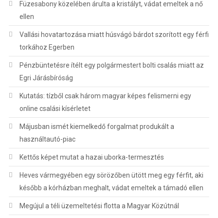
Füzesabony közelében árulta a kristályt, vádat emeltek a nő
ellen
Vallási hovatartozása miatt húsvágó bárdot szorított egy férfi
torkához Egerben
Pénzbüntetésre ítélt egy polgármestert bolti csalás miatt az
Egri Járásbíróság
Kutatás: tízből csak három magyar képes felismerni egy
online csalási kísérletet
Májusban ismét kiemelkedő forgalmat produkált a
használtautó-piac
Kettős képet mutat a hazai uborka-termesztés
Heves vármegyében egy sörözőben ütött meg egy férfit, aki
később a kórházban meghalt, vádat emeltek a támadó ellen
Megújul a téli üzemeltetési flotta a Magyar Közútnál