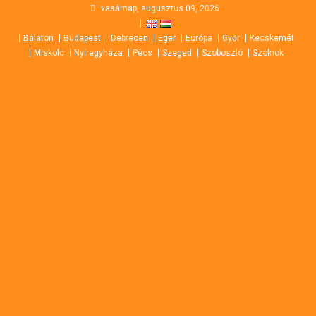
Skip
vasárnap, augusztus 09, 2026
to
Balaton
Budapest
Debrecen
Eger
Európa
Győr
Kecskemét
content
Miskolc
Nyíregyháza
Pécs
Szeged
Szoboszló
Szolnok