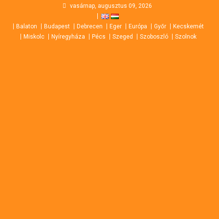
Skip
vasárnap, augusztus 09, 2026
to
Balaton
Budapest
Debrecen
Eger
Európa
Győr
Kecskemét
content
Miskolc
Nyíregyháza
Pécs
Szeged
Szoboszló
Szolnok