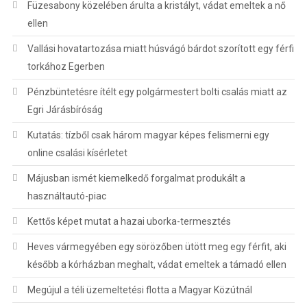
Füzesabony közelében árulta a kristályt, vádat emeltek a nő
ellen
Vallási hovatartozása miatt húsvágó bárdot szorított egy férfi
torkához Egerben
Pénzbüntetésre ítélt egy polgármestert bolti csalás miatt az
Egri Járásbíróság
Kutatás: tízből csak három magyar képes felismerni egy
online csalási kísérletet
Májusban ismét kiemelkedő forgalmat produkált a
használtautó-piac
Kettős képet mutat a hazai uborka-termesztés
Heves vármegyében egy sörözőben ütött meg egy férfit, aki
később a kórházban meghalt, vádat emeltek a támadó ellen
Megújul a téli üzemeltetési flotta a Magyar Közútnál