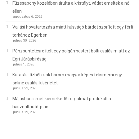
Füzesabony közelében árulta a kristályt, vádat emeltek a nő
ellen
augusztus 6, 2026
Vallási hovatartozása miatt húsvágó bárdot szorított egy férfi
torkához Egerben
július 30, 2026
Pénzbüntetésre ítélt egy polgármestert bolti csalás miatt az
Egri Járásbíróság
július 1, 2026
Kutatás: tízből csak három magyar képes felismerni egy
online csalási kísérletet
június 22, 2026
Májusban ismét kiemelkedő forgalmat produkált a
használtautó-piac
június 19, 2026