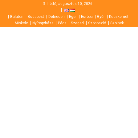
Skip
hétfő, augusztus 10, 2026
to
Balaton
Budapest
Debrecen
Eger
Európa
Győr
Kecskemét
content
Miskolc
Nyíregyháza
Pécs
Szeged
Szoboszló
Szolnok