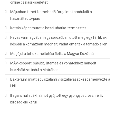
online csalási kísérletet
Májusban ismét kiemelkedő forgalmat produkált a
használtautó-piac
Kettős képet mutat a hazai uborka-termesztés
Heves vármegyében egy sörözőben ütött meg egy férfit, aki
később a kórházban meghalt, vádat emeltek a támadó ellen
Megújul a téli üzemeltetési flotta a Magyar Közútnál
MÁV-csoport: sűrűbb, ütemes és vonatokhoz hangolt
buszhálózat indul a Mátrában
Baktérium miatt egy szalámi visszahívását kezdeményezte a
Lidl
Illegális hulladékhalmot gyűjtött egy gyöngyösoroszi férfi,
bíróság elé kerül