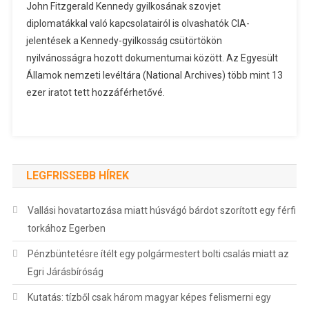
John Fitzgerald Kennedy gyilkosának szovjet
diplomatákkal való kapcsolatairól is olvashatók CIA-
jelentések a Kennedy-gyilkosság csütörtökön
nyilvánosságra hozott dokumentumai között. Az Egyesült
Államok nemzeti levéltára (National Archives) több mint 13
ezer iratot tett hozzáférhetővé.
LEGFRISSEBB HÍREK
Vallási hovatartozása miatt húsvágó bárdot szorított egy férfi
torkához Egerben
Pénzbüntetésre ítélt egy polgármestert bolti csalás miatt az
Egri Járásbíróság
Kutatás: tízből csak három magyar képes felismerni egy