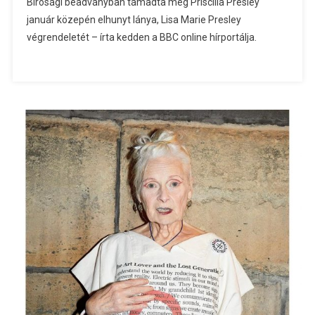
Bírósági beadványban támadta meg Priscilla Presley
január közepén elhunyt lánya, Lisa Marie Presley
végrendeletét – írta kedden a BBC online hírportálja.