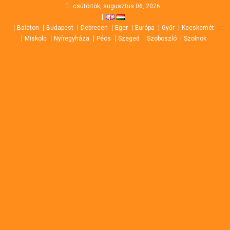
Skip
csütörtök, augusztus 06, 2026
to
Balaton
Budapest
Debrecen
Eger
Európa
Győr
Kecskemét
content
Miskolc
Nyíregyháza
Pécs
Szeged
Szoboszló
Szolnok