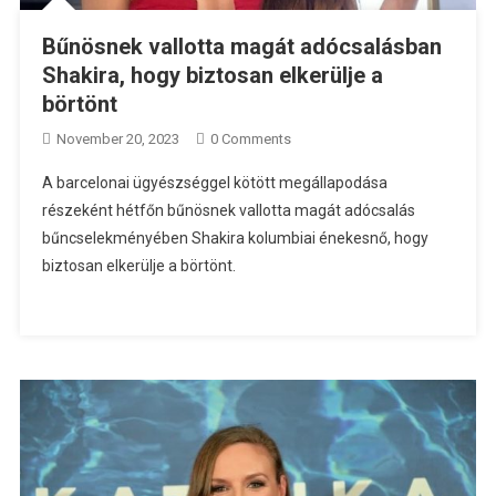
Bűnösnek vallotta magát adócsalásban
Shakira, hogy biztosan elkerülje a
börtönt
November 20, 2023
0 Comments
A barcelonai ügyészséggel kötött megállapodása
részeként hétfőn bűnösnek vallotta magát adócsalás
bűncselekményében Shakira kolumbiai énekesnő, hogy
biztosan elkerülje a börtönt.