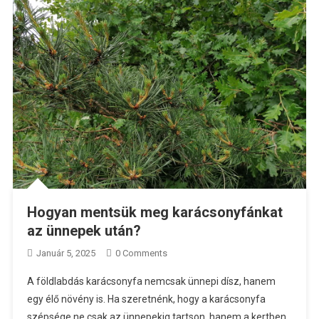
Hogyan mentsük meg karácsonyfánkat
az ünnepek után?
Január 5, 2025
0 Comments
A földlabdás karácsonyfa nemcsak ünnepi dísz, hanem
egy élő növény is. Ha szeretnénk, hogy a karácsonyfa
szépsége ne csak az ünnepekig tartson, hanem a kertben